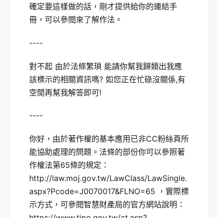
確定要這樣做的話，剛才提供給你的連結手
冊，可以參閱來了解作法。
----
對不起 由於法條繁瑣 能請你幫我歸類出我應
該標示的相關資訊嗎? 如您正在忙碌沒關係,有
空閒再幫我解答即可!
----
你好，由於著作權的基本應用已非CC粉絲頁所
能協助處理的問題。法條的部份你可以參照著
作權法第65條的規定：
http://law.moj.gov.tw/LawClass/LawSingle.
aspx?Pcode=J0070017&FLNO=65 ，實際標
示方式，可參閱智慧財產局的官方網站說明：
https://www.tipo.gov.tw/ct.asp?